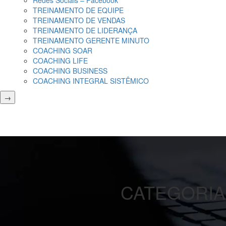
Redes Sociais – Facebook
TREINAMENTO DE EQUIPE
TREINAMENTO DE VENDAS
TREINAMENTO DE LIDERANÇA
TREINAMENTO GERENTE MINUTO
COACHING SOAR
COACHING LIFE
COACHING BUSINESS
COACHING INTEGRAL SISTÊMICO
→
CATEGORIA