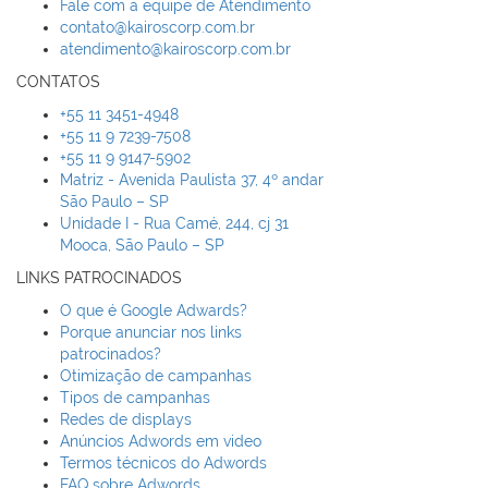
Fale com a equipe de Atendimento
contato@kairoscorp.com.br
atendimento@kairoscorp.com.br
CONTATOS
+55 11 3451-4948
+55 11 9 7239-7508
+55 11 9 9147-5902
Matriz - Avenida Paulista 37, 4º andar
São Paulo – SP
Unidade I - Rua Camé, 244, cj 31
Mooca, São Paulo – SP
LINKS PATROCINADOS
O que é Google Adwards?
Porque anunciar nos links
patrocinados?
Otimização de campanhas
Tipos de campanhas
Redes de displays
Anúncios Adwords em video
Termos técnicos do Adwords
FAQ sobre Adwords