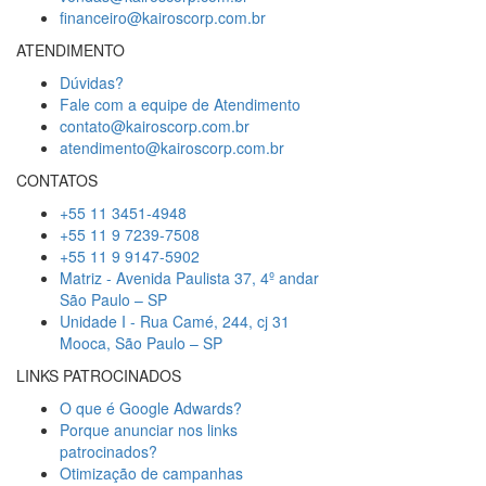
financeiro@kairoscorp.com.br
ATENDIMENTO
Dúvidas?
Fale com a equipe de Atendimento
contato@kairoscorp.com.br
atendimento@kairoscorp.com.br
CONTATOS
+55 11 3451-4948
+55 11 9 7239-7508
+55 11 9 9147-5902
Matriz - Avenida Paulista 37, 4º andar
São Paulo – SP
Unidade I - Rua Camé, 244, cj 31
Mooca, São Paulo – SP
LINKS PATROCINADOS
O que é Google Adwards?
Porque anunciar nos links
patrocinados?
Otimização de campanhas