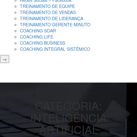
Redes Sociais – Facebook
TREINAMENTO DE EQUIPE
TREINAMENTO DE VENDAS
TREINAMENTO DE LIDERANÇA
TREINAMENTO GERENTE MINUTO
COACHING SOAR
COACHING LIFE
COACHING BUSINESS
COACHING INTEGRAL SISTÊMICO
→
CATEGORIA:
INTELIGÊNCIA
ARTIFICIAL