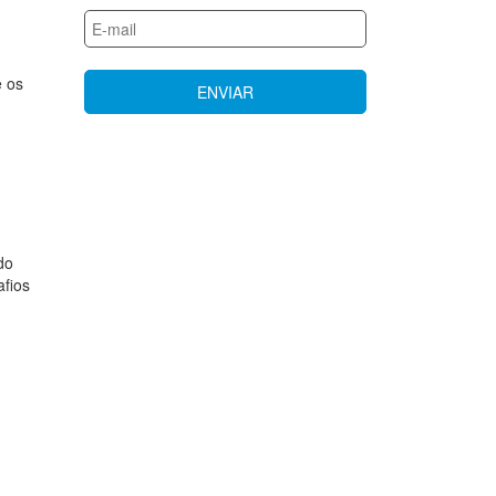
e os
do
afios