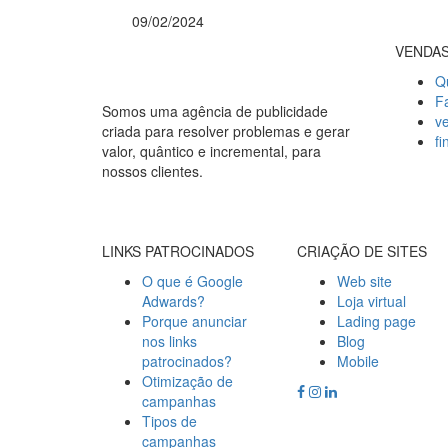
09/02/2024
VENDA
Q
F
Somos uma agência de publicidade
v
criada para resolver problemas e gerar
f
valor, quântico e incremental, para
nossos clientes.
LINKS PATROCINADOS
CRIAÇÃO DE SITES
O que é Google
Web site
Adwards?
Loja virtual
Porque anunciar
Lading page
nos links
Blog
patrocinados?
Mobile
Otimização de
campanhas
Tipos de
campanhas