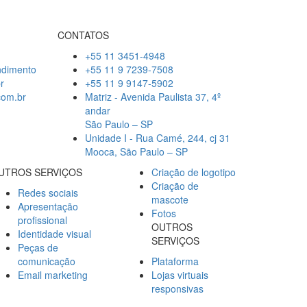
CONTATOS
+55 11 3451-4948
ndimento
+55 11 9 7239-7508
r
+55 11 9 9147-5902
com.br
Matriz - Avenida Paulista 37, 4º
andar
São Paulo – SP
Unidade I - Rua Camé, 244, cj 31
Mooca, São Paulo – SP
UTROS SERVIÇOS
Criação de logotipo
Criação de
Redes sociais
mascote
Apresentação
Fotos
profissional
OUTROS
Identidade visual
SERVIÇOS
Peças de
comunicação
Plataforma
Email marketing
Lojas virtuais
responsivas