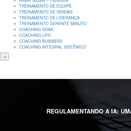
Redes Sociais – Facebook
TREINAMENTO DE EQUIPE
TREINAMENTO DE VENDAS
TREINAMENTO DE LIDERANÇA
TREINAMENTO GERENTE MINUTO
COACHING SOAR
COACHING LIFE
COACHING BUSINESS
COACHING INTEGRAL SISTÊMICO
→
REGULAMENTANDO A IA: UM