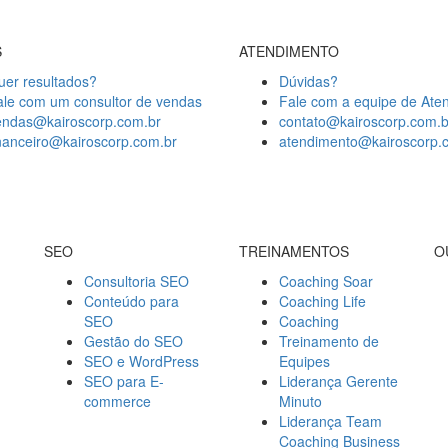
S
ATENDIMENTO
uer resultados?
Dúvidas?
ale com um consultor de vendas
Fale com a equipe de Ate
endas@kairoscorp.com.br
contato@kairoscorp.com.b
inanceiro@kairoscorp.com.br
atendimento@kairoscorp.
SEO
TREINAMENTOS
O
Consultoria SEO
Coaching Soar
Conteúdo para
Coaching Life
SEO
Coaching
Gestão do SEO
Treinamento de
SEO e WordPress
Equipes
SEO para E-
Liderança Gerente
commerce
Minuto
Liderança Team
Coaching Business