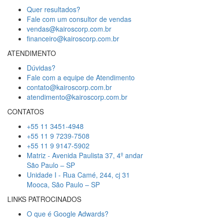
Quer resultados?
Fale com um consultor de vendas
vendas@kairoscorp.com.br
financeiro@kairoscorp.com.br
ATENDIMENTO
Dúvidas?
Fale com a equipe de Atendimento
contato@kairoscorp.com.br
atendimento@kairoscorp.com.br
CONTATOS
+55 11 3451-4948
+55 11 9 7239-7508
+55 11 9 9147-5902
Matriz - Avenida Paulista 37, 4º andar
São Paulo – SP
Unidade I - Rua Camé, 244, cj 31
Mooca, São Paulo – SP
LINKS PATROCINADOS
O que é Google Adwards?